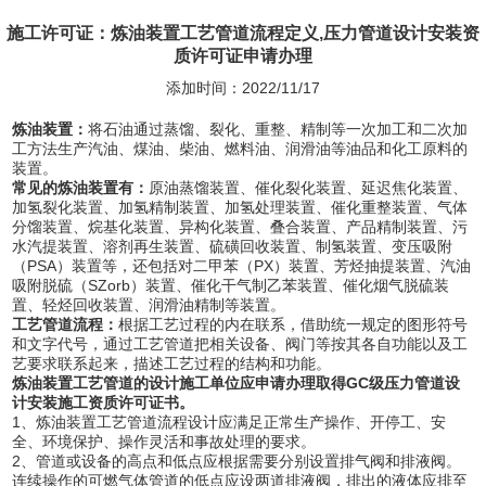
施工许可证：炼油装置工艺管道流程定义,压力管道设计安装资
质许可证申请办理
添加时间：2022/11/17
炼油装置：
将石油通过蒸馏、裂化、重整、精制等一次加工和二次加
工方法生产汽油、煤油、柴油、燃料油、润滑油等油品和化工原料的
装置。
常见的炼油装置有：
原油蒸馏装置、催化裂化装置、延迟焦化装置、
加氢裂化装置、加氢精制装置、加氢处理装置、催化重整装置、气体
分馏装置、烷基化装置、异构化装置、叠合装置、产品精制装置、污
水汽提装置、溶剂再生装置、硫磺回收装置、制氢装置、变压吸附
（PSA）装置等，还包括对二甲苯（PX）装置、芳烃抽提装置、汽油
吸附脱硫（SZorb）装置、催化干气制乙苯装置、催化烟气脱硫装
置、轻烃回收装置、润滑油精制等装置。
工艺管道流程：
根据工艺过程的内在联系，借助统一规定的图形符号
和文字代号，通过工艺管道把相关设备、阀门等按其各自功能以及工
艺要求联系起来，描述工艺过程的结构和功能。
炼油装置工艺管道的设计施工单位应申请办理取得GC级压力管道设
计安装施工资质许可证书。
1、炼油装置工艺管道流程设计应满足正常生产操作、开停工、安
全、环境保护、操作灵活和事故处理的要求。
2、管道或设备的高点和低点应根据需要分别设置排气阀和排液阀。
连续操作的可燃气体管道的低点应设两道排液阀，排出的液体应排至