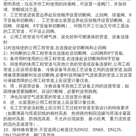
密闭系统；仅在开停工时使用的排液阀，可设置一道阀门，并加丝
堵、管帽或法兰盖。
3、工艺管道进装置边界处应按顺序设置切断阀、止回阀、排凝阀、8
字盲板和切断阀）。工艺管道出装置边界处应按顺序设置切断阀、止
回阀、排凝阀、8字盲板和切断阀）。对既可开工引油又可停工退油
的工艺管道，可不设止回阀。
4、公用工班管道与可燃气体、波化烃和可燃液体的管道、设备连接
时
1)对连续使的公用工程管道,在连接处设切断闽和止回阀:
2）对间断的公用工程管道在连接处设切断阀、山回阀和8宁音板;
3）备停用时使用的公用工程管道,在连接处设切断闽和8字官板
5、间使用的体用工程管道与其他介质的管道或设备连接时,公用工程
管道上应设塔容最备、冷换设备等其他工艺设备之间的连接管道,如因
维修需要隔断时应设切断阀,必要时设用编空气进装置的管道上宜设置
分液罐类障的公用工程管道上应设置计量仪表。
6、塔，容器类设备、冷换设备等其他工艺设备之间的连接管道，如
因维修需要隔断时。应设打断阀，必要时设旁路阀。
7、净化压缩空气进装置的管道上宜设置分液罐。
8、进、出装置的公用工程管道上应设置计量仪表。
9、在工艺管道流程图上应注明工艺过程对管道安装设计的特殊要求
（如重沸器与塔底切线的相对高差、热傍路控制回流罐与塔顶冷凝器
的相对高差、防倒流高差、不允许出现袋形、最小距离、重力流管道
的流向及坡度等）。
10、除特株有要外,不宜选用公称直径为DN32、DN65、DN125、
DN175的管道、阀门及管件。