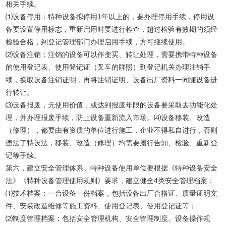
相关手续。
⑴设备停用：特种设备拟停用1年以上的，要办理停用手续，停用设
备要设置停用标志，重新启用时要进行检查，超过检验有效期的须经
检验合格，到登记管理部门办理启用手续，方可继续使用。
⑵设备注销：注销的设备可以作变买、转让处理，需要携带特种设备
的使用登记表、使用登记证（叉车的牌照）到登记机关办理注销手
续，换取设备注销证明，再将注销证明、设备出厂资料一同随设备进
行转让。
⑶设备报废，无使用价值，或达到报废年限的设备要采取去功能化处
理，并办理报废手续，防止设备重新流入市场。⑷设备移装、改造
（修理），都要由有资质的单位进行施工，企业不得私自进行，否则
违法了特设法，移装、改造（修理）均需要履行告知、检验、重新登
记等手续。
第六，建立安全管理体系。特种设备使用单位要根据《特种设备安全
法》《特种设备管理使用规则》要求，建立健全4类安全管理档案：
⑴技术档案：一台设备一份档案，包括设备出厂合格证、质量证明文
件、安装改造维修等施工资料、使用登记表、使用登记证等；
⑵制度管理档案：包括安全管理机构、安全管理制度、设备操作规