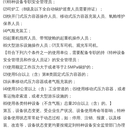
⑴特种设备专职安全管理员；
⑵司炉工（B级及以下全自动锅炉巡查人员需要持证）；
⑶快开门式压力容器操作人员、移动式压力容器充装人员、氧舱维护
保养人员；
⑷气瓶充装工；
⑸起重机指挥人员、带驾驶舱的起重机操作人员；
⑹大型游乐设施操作人员；⑺叉车司机、观光车司机。
【符合下列六个条件之一的使用单位，需要配备专职的持《特种设备
安全管理员和作业人员证》的安全管理员：
⑴使用额定工作压力大于或者等于2.5MPa锅炉的；
⑵使用5台以上（含）第Ⅲ类固定式压力容器的；
⑶从事移动式压力容器或者气瓶充装的；
⑷使用10公里以上（含）工业管道的；⑸使用移动式压力容器，或者
客运拖牵索道，或者大型游乐设施的；
⑹使用各类特种设备（不含气瓶）总量20台以上（含）的。】
第五，设备状态变更。受企业生产状况、设备使用寿命等影响，特种
设备使用状态常常处于动态过程，如：停用、注销、报废，以及移
装、改造等，设备状态变更均要按规定到特种设备安全监管部门办理