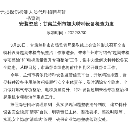
无损探伤检测人员代理招聘与证
书查询
安装资质：甘肃兰州市加大特种设备检查力度
添加时间：2022/3/30
3月28日，甘肃兰州市市场监管局采取线上会议的形式召开全市
特种设备超期未检专项整治工作推进会。未来兰州市将结合“超期未检
专项整治”和“电梯质量提升专项整治”工作，集中力量解决特种设备安
全隐患。从即日起，市局督查组也将前往各县区开展督查工作。
今年，兰州市将依托特种设备监管信息平台，开展精准排查，督
促特种设备使用单位积极履行安全主体责任，及时消除安全隐患。全
力做好燃气专项整治、电梯质量提升、特种设备超期未检专项整治和
起重机专项整治等重点工作。
按照隐患闭环管理原则，落实发现问题整改消号制度，建立特种
设备安全隐患“清零”台账，明确责任主体、整改要求、整改时限等，
实现安全隐患“清单式”管理，确保企业隐患整改落到实处。